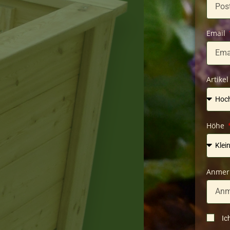
Email
Artike
Höhe
Anmer
Ic